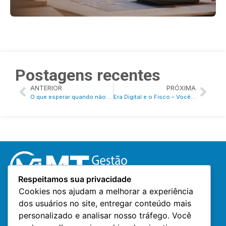
Postagens recentes
ANTERIOR
PRÓXIMA
O que esperar quando não se está esperando?
Era Digital e o Fisco – Você está preparado?
Respeitamos sua privacidade
Cookies nos ajudam a melhorar a experiência
dos usuários no site, entregar conteúdo mais
Contatos
personalizado e analisar nosso tráfego. Você
(51) 99661-4091
mt@grupomtnegocios.com.br