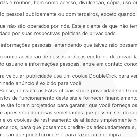
perdas e roubos, bem como acesso, divulgação, cópia, uso o
o pessoal publicamente ou com terceiros, exceto quando ex
 que não são operados por nós. Esteja ciente de que não t
dade por suas respectivas políticas de privacidade.
de informações pessoais, entendendo que talvez não possam
o como aceitação de nossas práticas em torno de privacida
o usuário e informações pessoais, entre em contato cono
 veicular publicidade usa um cookie DoubleClick para ve
inado anúncio é exibido para você.
ense, consulte as FAQs oficiais sobre privacidade do Goo
stos de funcionamento deste site e fornecer financiament
ste site foram projetados para garantir que você forneça o
e apresentando coisas semelhantes que possam ser do seu
e os cookies de rastreamento de afiliados simplesmente n
parceiros, para que possamos creditá-los adequadamente e,
omoção que pode fornecê-lo para fazer uma compra.