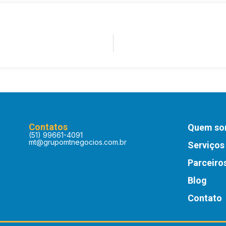
Contatos
Quem s
(51) 99661-4091
mt@grupomtnegocios.com.br
Serviços
Parceiro
Blog
Contato