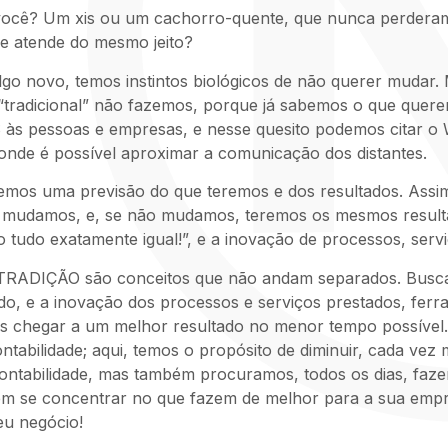
para você? Um xis ou um cachorro-quente, que nunca perd
e atende do mesmo jeito?
go novo, temos instintos biológicos de não querer mudar.
o “tradicional” não fazemos, porque já sabemos o que quere
s pessoas e empresas, e nesse quesito podemos citar o 
 onde é possível aproximar a comunicação dos distantes.
 temos uma previsão do que teremos e dos resultados. Ass
mudamos, e, se não mudamos, teremos os mesmos resultados
o tudo exatamente igual!”, e a inovação de processos, ser
TRADIÇÃO são conceitos que não andam separados. Buscam
ido, e a inovação dos processos e serviços prestados, fer
mos chegar a um melhor resultado no menor tempo possível
tabilidade; aqui, temos o propósito de diminuir, cada vez
ontabilidade, mas também procuramos, todos os dias, fa
m se concentrar no que fazem de melhor para a sua empre
eu negócio!